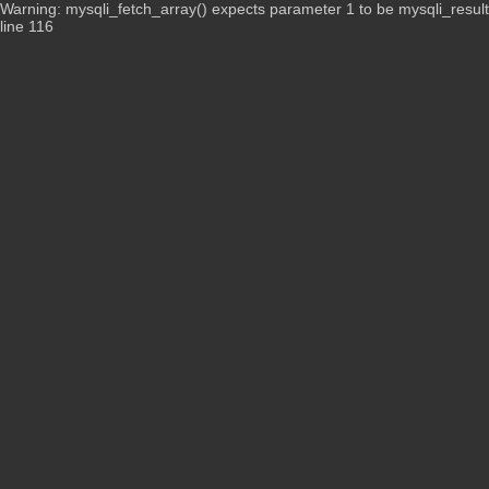
Warning: mysqli_fetch_array() expects parameter 1 to be mysqli_resul
line 116