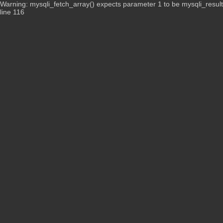
Warning: mysqli_fetch_array() expects parameter 1 to be mysqli_resul
line 116