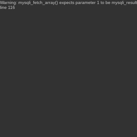
Warning: mysqli_fetch_array() expects parameter 1 to be mysqli_resul
line 116