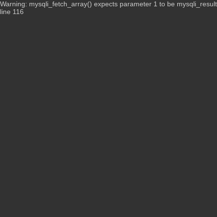
Warning: mysqli_fetch_array() expects parameter 1 to be mysqli_resul
line 116