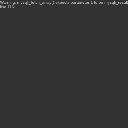
Warning: mysqli_fetch_array() expects parameter 1 to be mysqli_resul
line 116