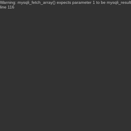
Warning: mysqli_fetch_array() expects parameter 1 to be mysqli_resul
line 116